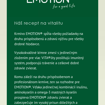
Náš recept na vitalitu
Krmivo EMOTION® spĺňa všetky požiadavky na
druhu prispôsobenú a zdravú výživu pre všetky
drobné hlodavce.
Vysokokvalitné kŕmne zmesi s jedinečným
zložením pre viac VITA®lity posilňujú imunitný
systém, podporujú trávenie a celkové dobré
zdravie zvierat.
Komu záleží na druhu prispôsobenom a
profesionálnom krmive, ten sa rozhodne pre
EMOTION®. Vďaka jedinečnej kombinácii inulínu,
aminokyselín a omega-3 mastných kyselín
prospieva EMOTION® zdraviu zvierat a
zabezpečuje im vysoký prísun dôležitých a