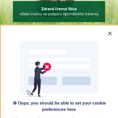
Zdravá črevná flóra
vďaka inulínu na podporu optimálneho trávenia